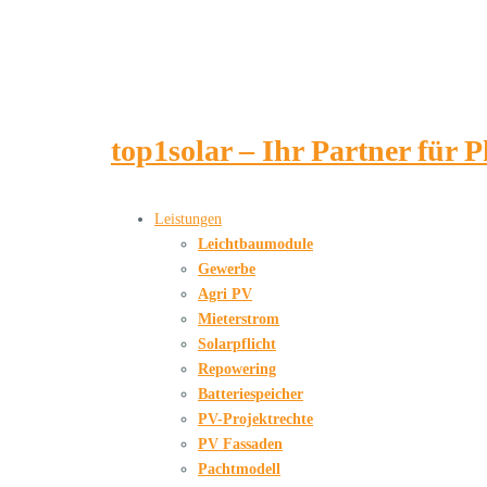
top1solar – Ihr Partner für 
Leistungen
Leichtbaumodule
Gewerbe
Agri PV
Mieterstrom
Solarpflicht
Repowering
Batteriespeicher
PV-Projektrechte
PV Fassaden
Pachtmodell