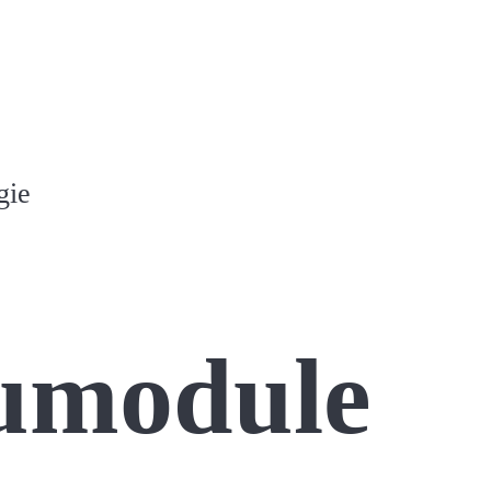
gie
umodule